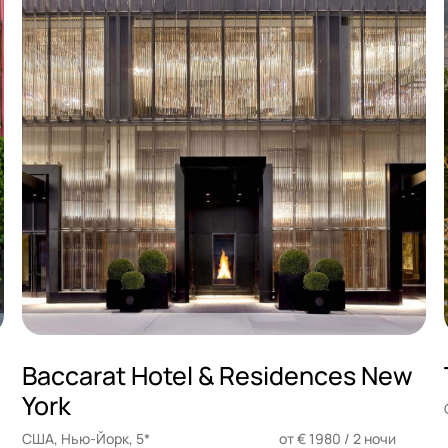
Baccarat Hotel & Residences New
York
США, Нью-Йорк, 5*
от € 1980 / 2 ночи